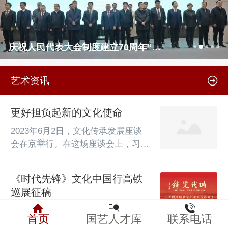
庆祝人民代表大会制度建立70周年“绿色新榆林”书画摄影文创展开展
艺术资讯
更好担负起新的文化使命
2023年6月2日，文化传承发展座谈
会在京举行。在这场座谈会上，习近
平总书记发出“更好担负起新的文化
使命”的时代强音。如何继续推动文
《时代先锋》文化中国行高铁
化繁荣、建设文化强国，更好担负起
巡展征稿
新的文化使命？座谈会上，习近平总
书记从三个方面提出实践要求：“第
       为落实中央“一带一路”倡议构
首页
国艺人才库
联系电话
一，坚定文化自信”“第二，秉持开放
想，形成区域大格局，促进文化市场